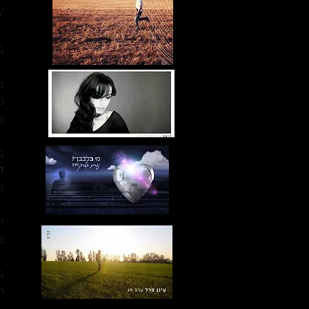
'
ב
ב
מ
ב
ב- 2016 הפי
ד
ב
ל
ב
ב- 2017 יצר ביחד ע
ה