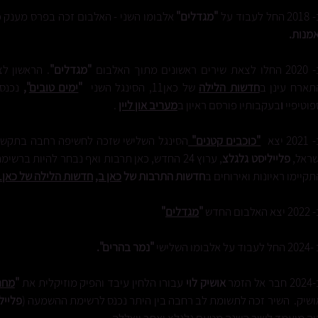
-
2018 החל לעבוד על
"מגדלים"
אלבומו השני - האלבום זכה בפרס מענק כ
אמנות.
-
2020 החלו לצאת שירים ראשונים מתוך האלבום
"מגדלים"
.
הראשון ל
תארח עינן ב
חדשות הלילה
של כאן11, הסינגל השני
"
ימים טובים
",
נכנס
פוטיפיי
ו
בעקבותיו פורסם ראיון ב
מעריב און ליין
.
-
2021 יצא
"כוכבים קטנים"
הסינגל השלישי שזכה לחשיפה רחבה בתקשור
שראל,
פלייליסט גלגלצ
, ערוץ 24 החדש, כאן תרבות ואף נבחר להיות ב
תקיימו ראיונות ואירוחים ב
חדשות התרבות של
כאן ב,
חדשות הלילה של כאן11
צא האלבום החדש
"
מגדלים
"
החל לעבוד על
אלבומו השלישי
"נמר בהרים".
בר אל הזמר
אושיק לוי
עבורו הלחין עיבד והפיק מוזיקלית את
"
מחר
ושיק.
השיר זכה לתשומת לב רחבה בין היתר נכנס לרשימת ההשמעה (
פלייל