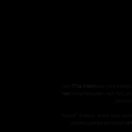
וידאו
התנדבות
צור קשר
בקומפוזיציה), יוצא
תזמורת צה"ל
(זמר,
ת), בעל תואר ראשון במוסיקולוגיה
אוני'
צטיינות)
.
קיים מופע פסנתר במסגרת "פסטיבל
דית
לאוזבקיסטן וקזחסטן כפסנתרן.