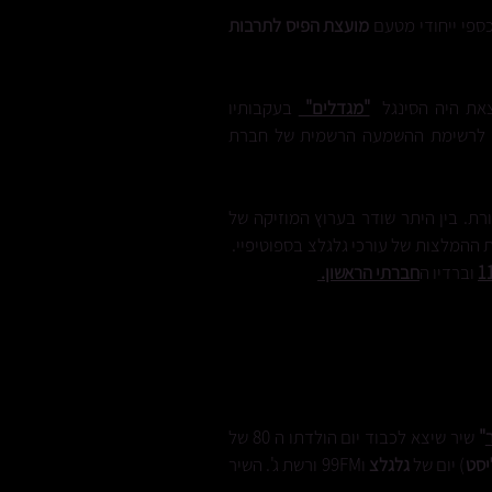
ספי ייחודי מטעם
מועצת הפיס לתרבות
צאת היה הסינגל
"מגדלים"
בעקבותיו
 לרשימת ההשמעה הרשמית של חברת
ת. בין היתר שודר בערוץ המוזיקה של
רשימת ההמלצות של עורכי גלגלצ בספוטיפיי.
וברדיו ה
חברתי הראשון.
"
שיר שיצא לכבוד יום הולדתו ה 80 של
יסט
) יום של
גלגלצ
ו99FM ורשת ג'. השיר