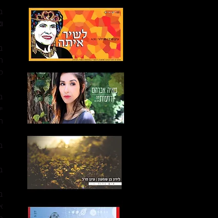
ב
ו
ב
ה
ס
ב
י
ה
ב- 2022 י
ב -2024 
ב-2024 ח
א