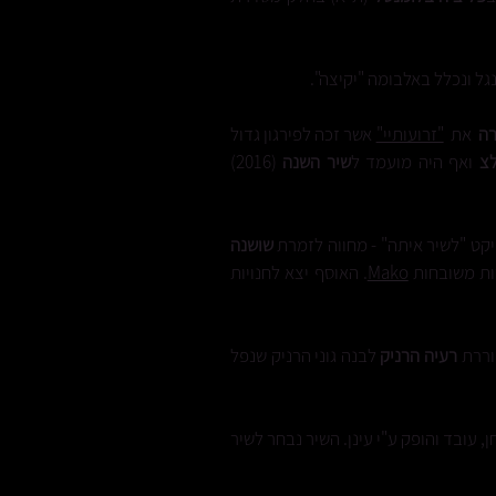
גל ונכלל באלבומה "יקיצה".
ורה
את
"זרועותיי"
אשר זכה לפירגון גדול
לצ
ואף היה מועמד ל
שיר השנה
(2016)
קט "לשיר איתה" - מחווה לזמרת
שושנה
ות משובחות
Mako
. האוסף יצא לחנויות
ררת
רעיה הרניק
לבנה גוני הרניק שנפל
, עובד והופק ע"י עינן. השיר נבחר לשיר