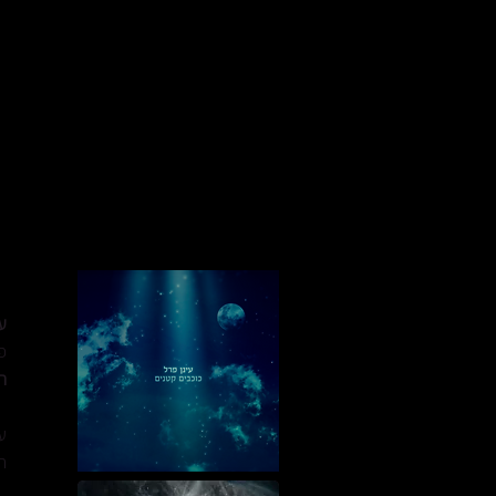
עינן פרל | Einan Perel
בית
ביוגרפיה
א
ע
פ
ת
ע
ה