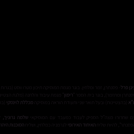
לבומים
שיתופי פעולה
אקורדים
תמונות
LIVE
ינן פרל
- פסנתרן, זמר ומלחין. בוגר מגמת המוסיקה תיכון מטרו ווסט (בגרות 
סנתרן ומתזמר), בוגר בית הספר "
רימון
" מגמת עיבוד והלחנה (מלגת הצטיינו
"א
(בהצטיינות) ובעל תואר שני ותעודת הוראה במוסיקה
מ
כללת לוינסקי
(בה
ם שחרורו מצה"ל הספיק לעבוד כמעבד עם המוסיקאי
שלמה
גרוניך,
ל
פסנתר", להיות שליח
האיחוד האירופי
לגרמניה כמלחין, ושליח
הסוכנות היהו