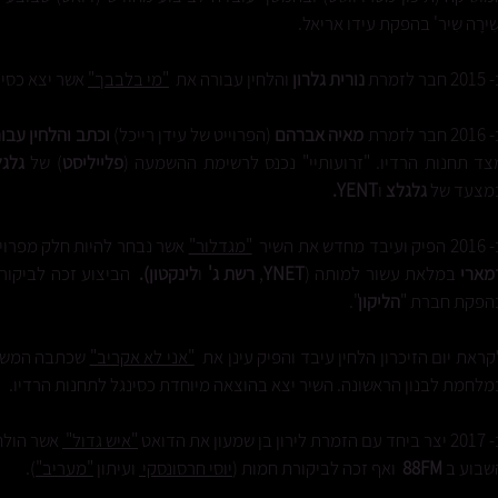
שִירָה שִיר' בהפקת עידו אריאל.
-
2015 חבר לזמרת
נורית גלרון
והלחין עבורה את
"מי בלבבך"
אשר יצא כסינ
-
2016 חבר לזמרת
מאיה אברהם
(הפרוייט של עידן רייכל)
וכתב והלחין עב
צד תחנות הרדיו. "זרועותיי" נכנס לרשימת ההשמעה (
פלייליסט
) של
גלג
מצעד של
גלגלצ
ו
YENT.
ק ועיבד מחדש את השיר
"מגדלור"
אשר נבחר להיות חלק מפרויי
מארי
במלאת עשור למותה (
YNET
,
רשת ג'
ו
לינקטון).
הביצוע זכה לביקור
הפקת חברת "
הליקון
".
קראת יום הזיכרון הלחין עיבד והפיק עינן את
"אני לא אקריב"
שכתבה המשו
מלחמת לבנון הראשונה. השיר יצא בהוצאה מיוחדת כסינגל לתחנות הרדיו.
ם הזמרת לירון בן שמעון את הדואט
"איש גדול"
אשר הולחן
שבוע ב
88FM
ואף זכה לביקורת חמות (
יוסי חרסונסקי
ועיתון
"מעריב"
).