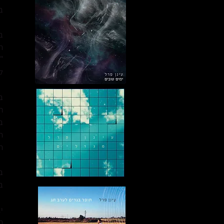
ב- 2011 זכה במענק 
ב- 013
ה
"
ל
ב- 2014
ח
ב
ה
ה
ב
ב
י
ה