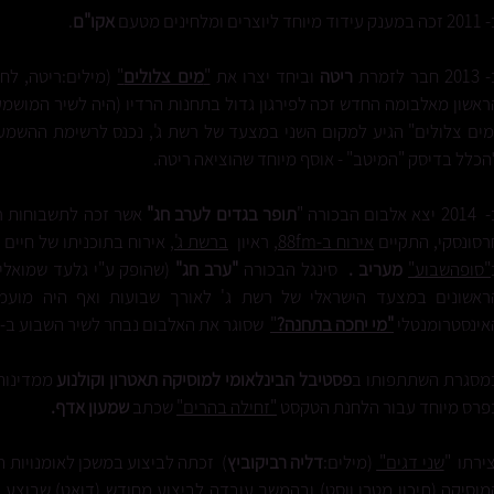
עידוד מיוחד ליוצרים ומלחינים מטעם
אקו"ם
.
2 חבר לזמרת
ריטה
וביחד יצרו את
"
מים צלולים
"
(מילים:ריטה, לחן
ראשון מאלבומה החדש זכה לפירגון גדול בתחנות הרדיו (היה לשיר המושמע 
מים צלולים" הגיע למקום השני במצעד של רשת ג', נכנס לרשימת ההשמ
הכלל בדיסק "המיטב" - אוסף מיוחד שהוציאה ריטה.
 יצא אלבום הבכורה
"
תופר בגדים לערב חג"
אשר זכה לתשבוחות ר
רסונסקי
, התקיים
אירוח ב-88fm
,
ראיון
ברשת ג'
, אירוח בתוכניתו של חיים 
"סופהשבוע"
מעריב .
סינגל הבכורה
"ערב חג"
(שהופק ע"י גלעד שמואלי
ראשונים במצעד הישראלי של רשת ג' לאורך שבועות ואף היה מועמ
אינסטרומנטלי
"מי יחכה בתחנה?
"
שסוגר את האלבום נבחר לשיר השבוע ב- 88FM.
מסגרת השתתפותו ב
פסטיבל הבינלאומי למוסיקה תאטרון וקולנוע
ממדינות 
פרס מיוחד עבור הלחנת הטקסט
"זחילה בהרים"
שכתב
שמעון אדף.
צירתו "
שני דגים"
(מילים:
דליה רביקוביץ
)
זכתה לביצוע במשכן לאומנויות 
מוסיקה (תיכון מטרו ווסט) ובהמשך עובדה לביצוע מחודש (דואט) שבוצע 