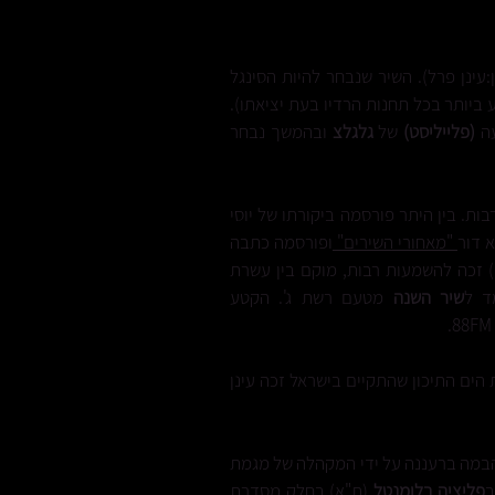
:עינן פרל). השיר שנבחר להיות הסינגל
ביותר בכל תחנות הרדיו בעת יציאתו).
עה
(פלייליסט)
של
גלגלצ
ובהמשך נבחר
בות.
בין היתר
פורסמה
ביקורתו של
יוסי
א דור
"מאחורי השירים"
ופורסמה כתבה
) זכה להשמעות רבות,
מוקם בין עשרת
ד ל
שיר השנה
מטעם רשת ג'.
הקטע
הים התיכון שהתקיים בישראל
זכה עינן
הבמה ברעננה על ידי המקהלה של מגמת
ב
פליציה בלומנטל
(ת"א) בחלק מסדרת